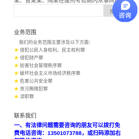
某、曾某某、陶某在缓刑考验期内从事网络
销售及相关活动。该判决已发生法律效力。
业务范围
我们的业务范围主要涉及以下方面：
★
侵犯公民人身权利、民主权利罪
★
侵犯财产罪
★
妨害社会管理秩序罪
★
破坏社会主义市场经济秩序罪
★
危害公共安全罪
★
贪污贿赂犯罪
★
渎职罪
联系我们
一、有法律问题需要咨询的朋友可以拨打免
费电话咨询：13501073788，或扫码添加右